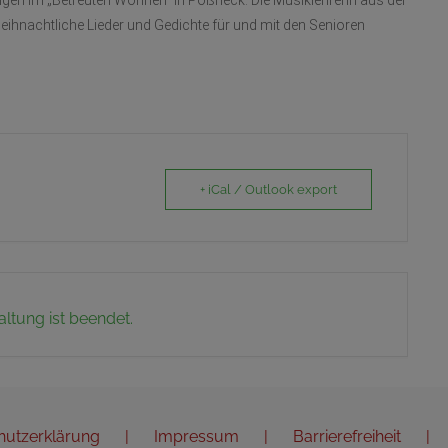
gen im „Betreuten Wohnen“ in Pößneck. Die Musiklehrerin aus der
eihnachtliche Lieder und Gedichte für und mit den Senioren
+ iCal / Outlook export
altung ist beendet.
hutzerklärung
Impressum
Barrierefreiheit