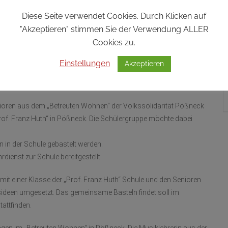
ion
Diese Seite verwendet Cookies. Durch Klicken auf
"Akzeptieren" stimmen Sie der Verwendung ALLER
ses Jahr in vier unterschiedliche Aspekte.
Cookies zu.
von Senioren aus dem „Betreuten Wohnen“ der Volkssolidarität
Einstellungen
Akzeptieren
of. Franz Huth“ umgesetzt werden. Das Basteln wird im Saal des
geführt.
enioren aus dem „Betreuten Wohnen“ der Volkssolidarität Pößneck
rof. Franz Huth“ in Pößneck. Die Schülergruppe möchte dabei
in der Schule gebastelt werden.
dienst zur Schule bereitgestellt.
 mit einer Klasse der „Prof. Franz Huth“ Schule und den Senioren
ideen umgesetzt. Das gemeinsame Basteln findet soll im
attfinden.