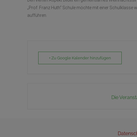
Den vierten Aspekt bildet ein gemeinsames Weihnachtssin
„Prof. Franz Huth“ Schule möchte mit einer Schulklasse w
aufführen.
+ Zu Google Kalender hinzufügen
Die Veranst
Datensc