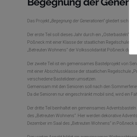
Begegnung der Generat
Das Projekt
„Begegnung der Generationen“
gliedert sich die
Der erste Teil soll dieses Jahr durch ein „Osterbasteln“ 
Pößneck mit einer Klasse der staatlichen Regelschule „Pr
„Betreuten Wohnens“ der Volkssolidarität Pößneck durch
Der zweite Teil ist ein gemeinsames Bastelprojekt von S
mit einer Abschlussklasse der staatlichen Regelschule „P
verschiedene Bastelideen umsetzen.
Gemeinsam mit den Senioren soll nach den Sommerferien 
Da die Senioren nur eingeschränkt mobil sind, wird ein Fahr
Der dritte Teil beinhaltet ein gemeinsames Adventsbasteln
des „Betreuten Wohnens“. Hier werden dekorative Advents
Dezember im Saal des „Betreuten Wohnens“ in Pößneck st