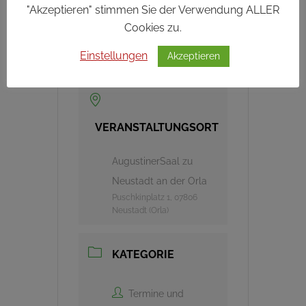
"Akzeptieren" stimmen Sie der Verwendung ALLER
UHRZEIT
Cookies zu.
Einstellungen
Akzeptieren
15:00
VERANSTALTUNGSORT
AugustinerSaal zu
Neustadt an der Orla
Puschkinplatz 1, 07806
Neustadt (Orla)
KATEGORIE
Termine und