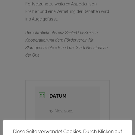
Fortsetzung zu weiteren Aspekten von
Freiheit und eine Vertiefung der Debatten wird
ins Auge gefasst.
Demokratiekonferenz Saale-Orla-Kreis in
Kooperation mit dem Förderverein für
Stadtgeschichte e.V. und der Stadt Neustadt an
der Orla
DATUM
13 Nov. 2021
Vorbei!
Diese Seite verwendet Cookies. Durch Klicken auf