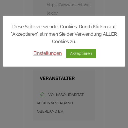
https://www.wisentahal
le.de/
Diese Seite verwendet Cookies. Durch Klicken auf
KATEGORIE
"Akzeptieren" stimmen Sie der Verwendung ALLER
Cookies zu.
Termine und
Einstellungen
Akzeptieren
Veranstaltungen
VERANSTALTER
VOLKSSOLIDARITÄT
REGIONALVERBAND
OBERLAND E.V.