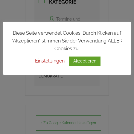
KATEGORIE
Termine und
Veranstaltungen
Diese Seite verwendet Cookies. Durch Klicken auf
"Akzeptieren" stimmen Sie der Verwendung ALLER
Cookies zu.
VERANSTALTER
Einstellungen
Akzeptieren
PARTNERSCHAFT FÜR
DEMOKRATIE
+ Zu Google Kalender hinzufügen