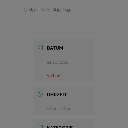
fjdsfj sdlfhsdkj fdkjgdksgj
DATUM
24 Juli 2021
Vorbei!
UHRZEIT
08:00 - 18:00
KATEGORIE